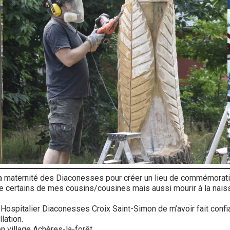
à la maternité des Diaconesses pour créer un lieu de commémorat
ue certains de mes cousins/cousines mais aussi mourir à la naiss
 Hospitalier Diaconesses Croix Saint-Simon de m’avoir fait confi
lation.
n village Achères-la-forêt.