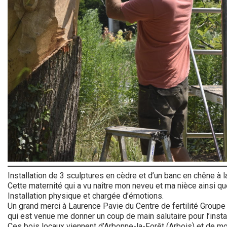
Installation de 3 sculptures en cèdre et d’un banc en chêne 
Cette maternité qui a vu naître mon neveu et ma nièce ainsi q
Installation physique et chargée d’émotions.
Un grand merci à Laurence Pavie du Centre de fertilité Groupe
qui est venue me donner un coup de main salutaire pour l’instal
Ces bois locaux viennent d’Arbonne-la-Forêt (Arbois) et de mo