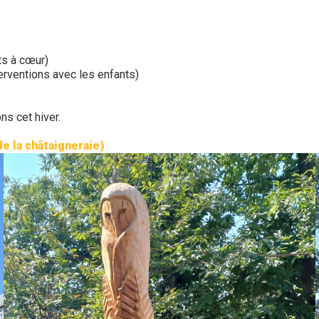
ts à cœur)
erventions avec les enfants)
ns cet hiver.
e la châtaigneraie)