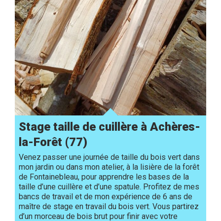
Stage taille de cuillère à Achères-
la-Forêt (77)
Venez passer une journée de taille du bois vert dans
mon jardin ou dans mon atelier, à la lisière de la forêt
de Fontainebleau, pour apprendre les bases de la
taille d’une cuillère et d’une spatule. Profitez de mes
bancs de travail et de mon expérience de 6 ans de
maître de stage en travail du bois vert. Vous partirez
d’un morceau de bois brut pour finir avec votre