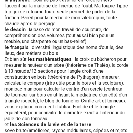
l’accent sur la maitrise de l’inertie de l’outil. Ma toupie Tippe
top qui se retourne toute seule permet de parler de la
friction. Pareil pour la mèche de mon vilebrequin, toute
chaude après le perçage.
le dessin
: la base de mon travail de sculpture, de
compréhension des volumes (tout aussi bien pour un
meuble, une charpente ou un bas-relief)
le français
: diversité linguistique des noms d’outils, des
lieux, des métiers du bois
Et bien sûr
les mathématiques
: la croix du bûcheron pour
mesurer la hauteur d’un arbre (théorème de Thalès), la corde
à 13 nœuds/12 sections pour l’angle droit d’une
construction en bois (théorème de Pythagore), mesurer,
calculer, le compas (très utile pour le bois et la sculpture),
mon pac-man pour calculer le centre d’un cercle (centreur
de tourneur sur bois en utilisant la médiatrice d’un côté d’un
triangle isocèle), le blog du tonnelier Cyrille
art et tonneaux
vous explique comment il utilise Euclide et le triangle
équilatéral, pour connaître le diamètre exact à l’intérieur du
jable de son tonneau
et
les Sciences de la vie et de la terre
:
sève brute/améliorée, rayons médullaires, cépées et rejets