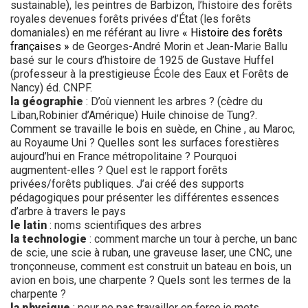
sustainable), les peintres de Barbizon, l’histoire des forêts
royales devenues forêts privées d’État (les forêts
domaniales) en me référant au livre
« Histoire des forêts
françaises »
de Georges-André Morin et Jean-Marie
Ballu
basé sur le cours d’histoire de 1925 de Gustave Huffel
(professeur à la prestigieuse École des Eaux et Forêts de
Nancy) éd. CNPF.
la géographie
: D’où viennent les arbres ? (cèdre du
Liban,Robinier d’Amérique) Huile chinoise de Tung?.
Comment se travaille le bois en suède, en Chine , au Maroc,
au Royaume Uni ? Quelles sont les surfaces forestières
aujourd’hui en France métropolitaine ? Pourquoi
augmentent-elles ? Quel est le rapport forêts
privées/forêts publiques. J’ai créé des supports
pédagogiques pour présenter les différentes essences
d’arbre à travers le pays
le latin
: noms scientifiques des arbres
la technologie
: comment marche un tour à perche, un banc
de scie, une scie à ruban, une graveuse laser, une CNC, une
tronçonneuse, comment est construit un bateau en bois, un
avion en bois, une charpente ? Quels sont les termes de la
charpente ?
la physique
: pour ne pas travailler en force je mets