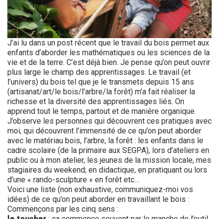
J’ai lu dans un post récent que le travail du bois permet aux
enfants d’aborder les mathématiques ou les sciences de la
vie et de la terre. C’est déjà bien. Je pense qu’on peut ouvrir
plus large le champ des apprentissages. Le travail (et
l’univers) du bois tel que je le transmets depuis 15 ans
(artisanat/art/le bois/l’arbre/la forêt) m’a fait réaliser la
richesse et la diversité des apprentissages liés. On
apprend tout le temps, partout et de manière organique.
J’observe les personnes qui découvrent ces pratiques avec
moi, qui découvrent l’immensité de ce qu’on peut aborder
avec le matériau bois, l’arbre, la forêt : les enfants dans le
cadre scolaire (de la primaire aux SEGPA), lors d’ateliers en
public ou à mon atelier, les jeunes de la mission locale, mes
stagiaires du weekend; en didactique, en pratiquant ou lors
d’une « rando-sculpture » en forêt etc…
Voici une liste (non exhaustive, communiquez-moi vos
idées) de ce qu’on peut aborder en travaillant le bois :
Commençons par les cinq sens :
le toucher
: ça commence souvent par le manche de l’outil