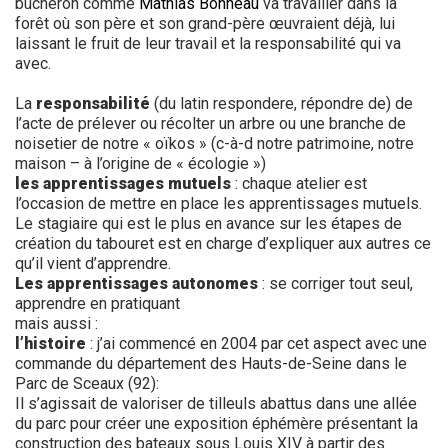
bûcheron comme
Mathias Bonneau
va travailler dans la
forêt où son père et son grand-père œuvraient déjà, lui
laissant le fruit de leur travail et la responsabilité qui va
avec.
La
responsabilité
(du latin respondere, répondre de) de
l’acte de prélever ou récolter un arbre ou une branche de
noisetier de notre « oïkos » (c-à-d notre patrimoine, notre
maison – à l’origine de « écologie »)
les apprentissages mutuels
: chaque atelier est
l’occasion de mettre en place les apprentissages mutuels.
Le stagiaire qui est le plus en avance sur les étapes de
création du tabouret est en charge d’expliquer aux autres ce
qu’il vient d’apprendre.
Les apprentissages autonomes
: se corriger tout seul,
apprendre en pratiquant
mais aussi :
l’histoire
: j’ai commencé en 2004 par cet aspect avec une
commande du département des Hauts-de-Seine dans le
Parc de Sceaux (92):
Il s’agissait de valoriser de tilleuls abattus dans une allée
du parc pour créer une exposition éphémère présentant la
construction des bateaux sous Louis XIV à partir des