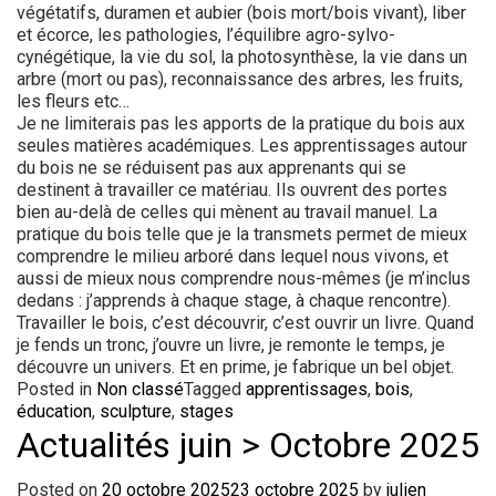
végétatifs, duramen et aubier (bois mort/bois vivant), liber
et écorce, les pathologies, l’équilibre agro-sylvo-
cynégétique, la vie du sol, la photosynthèse, la vie dans un
arbre (mort ou pas), reconnaissance des arbres, les fruits,
les fleurs etc…
Je ne limiterais pas les apports de la pratique du bois aux
seules matières académiques. Les apprentissages autour
du bois ne se réduisent pas aux apprenants qui se
destinent à travailler ce matériau. Ils ouvrent des portes
bien au-delà de celles qui mènent au travail manuel. La
pratique du bois telle que je la transmets permet de mieux
comprendre le milieu arboré dans lequel nous vivons, et
aussi de mieux nous comprendre nous-mêmes (je m’inclus
dedans : j’apprends à chaque stage, à chaque rencontre).
Travailler le bois, c’est découvrir, c’est ouvrir un livre. Quand
je fends un tronc, j’ouvre un livre, je remonte le temps, je
découvre un univers. Et en prime, je fabrique un bel objet.
Posted in
Non classé
Tagged
apprentissages
,
bois
,
éducation
,
sculpture
,
stages
Actualités juin > Octobre 2025
Posted on
20 octobre 2025
23 octobre 2025
by
julien