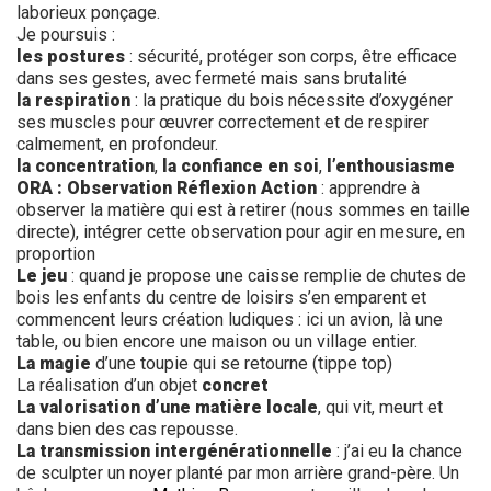
laborieux ponçage.
Je poursuis :
les postures
: sécurité, protéger son corps, être efficace
dans ses gestes, avec fermeté mais sans brutalité
la respiration
: la pratique du bois nécessite d’oxygéner
ses muscles pour œuvrer correctement et de respirer
calmement, en profondeur.
la concentration
,
la confiance en soi
,
l’enthousiasme
ORA :
Observation Réflexion Action
: apprendre à
observer la matière qui est à retirer (nous sommes en taille
directe), intégrer cette observation pour agir en mesure, en
proportion
Le jeu
: quand je propose une caisse remplie de chutes de
bois les enfants du centre de loisirs s’en emparent et
commencent leurs création ludiques : ici un avion, là une
table, ou bien encore une maison ou un village entier.
La magie
d’une toupie qui se retourne (tippe top)
La réalisation d’un objet
concret
La valorisation d’une matière locale
, qui vit, meurt et
dans bien des cas repousse.
La transmission intergénérationnelle
: j’ai eu la chance
de sculpter un noyer planté par mon arrière grand-père. Un