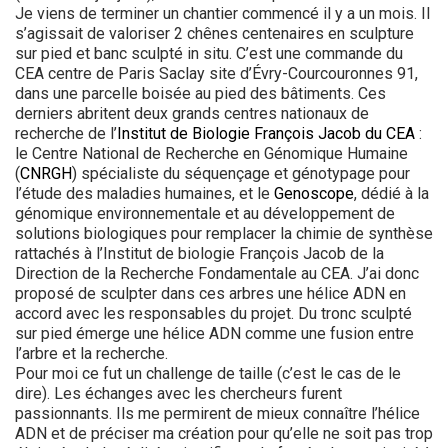
Je viens de terminer un chantier commencé il y a un mois. Il
s’agissait de valoriser 2 chênes centenaires en sculpture
sur pied et banc sculpté in situ. C’est une commande du
CEA centre de Paris Saclay site d’Évry-Courcouronnes 91,
dans une parcelle boisée au pied des bâtiments. Ces
derniers abritent deux grands centres nationaux de
recherche de l’
Institut de Biologie François Jacob du CEA
:
le Centre National de Recherche en Génomique Humaine
(
CNRGH
) spécialiste du séquençage et génotypage pour
l’étude des maladies humaines, et le
Genoscope
, dédié à la
génomique environnementale et au développement de
solutions biologiques pour remplacer la chimie de synthèse
rattachés à l’Institut de biologie François Jacob de la
Direction de la Recherche Fondamentale au CEA. J’ai donc
proposé de sculpter dans ces arbres une hélice ADN en
accord avec les responsables du projet. Du tronc sculpté
sur pied émerge une hélice ADN comme une fusion entre
l’arbre et la recherche.
Pour moi ce fut un challenge de taille (c’est le cas de le
dire). Les échanges avec les chercheurs furent
passionnants. Ils me permirent de mieux connaître l’hélice
ADN et de préciser ma création pour qu’elle ne soit pas trop