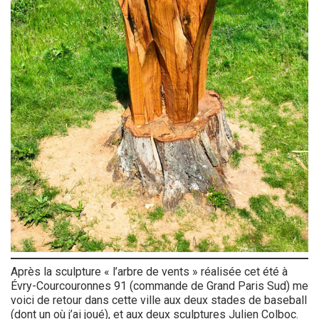
Après la sculpture « l’arbre de vents » réalisée cet été à
Évry-Courcouronnes 91 (commande de Grand Paris Sud) me
voici de retour dans cette ville aux deux stades de baseball
(dont un où j’ai joué), et aux deux sculptures Julien Colboc.